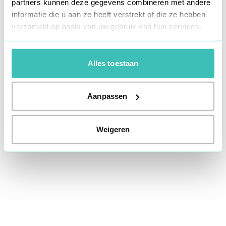
partners kunnen deze gegevens combineren met andere
information).
informatie die u aan ze heeft verstrekt of die ze hebben
verzameld op basis van uw gebruik van hun services.
Privacy Verklaring
Alles toestaan
Aanpassen
Weigeren