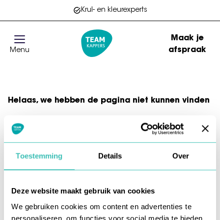
Krul- en kleurexperts
Maak je
afspraak
Menu
Go to homepage
Helaas, we hebben de pagina niet kunnen vinden
Wellicht zit er een spel- of typfout in de URL of is de
actie waarnaar u zocht al verlopen. We hopen u
weer op weg te helpen met de volgende links.
Toestemming
Details
Over
Naar de homepage
Deze website maakt gebruik van cookies
We gebruiken cookies om content en advertenties te
personaliseren, om functies voor social media te bieden