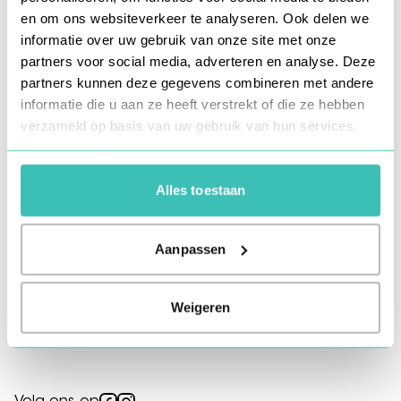
en om ons websiteverkeer te analyseren. Ook delen we
Meer Team Kappers
informatie over uw gebruik van onze site met onze
Vind je salon
partners voor social media, adverteren en analyse. Deze
Prijzen en behandelingen
partners kunnen deze gegevens combineren met andere
Producten
informatie die u aan ze heeft verstrekt of die ze hebben
verzameld op basis van uw gebruik van hun services.
Privacy Verklaring
Over ons
Veelgestelde vragen
Alles toestaan
Vacatures
Blog
Aanpassen
Voorwaarden
Weigeren
Aanbetaling
Abonnement