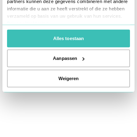
partners kunnen deze gegevens combineren met andere
information).
informatie die u aan ze heeft verstrekt of die ze hebben
verzameld op basis van uw gebruik van hun services.
Privacy Verklaring
Alles toestaan
Aanpassen
Weigeren