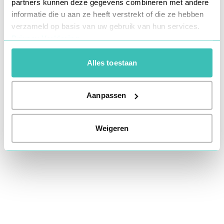
partners kunnen deze gegevens combineren met andere
information).
informatie die u aan ze heeft verstrekt of die ze hebben
verzameld op basis van uw gebruik van hun services.
Privacy Verklaring
Alles toestaan
Aanpassen
Weigeren