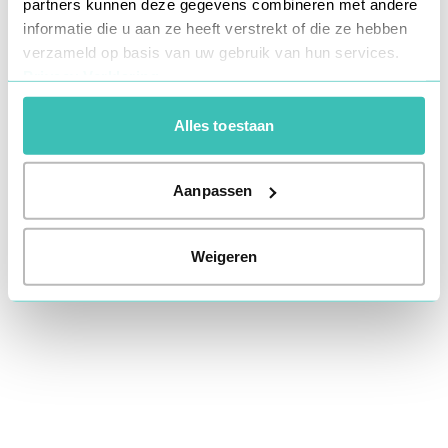
partners kunnen deze gegevens combineren met andere
information).
informatie die u aan ze heeft verstrekt of die ze hebben
verzameld op basis van uw gebruik van hun services.
Privacy Verklaring
Alles toestaan
Aanpassen
Weigeren