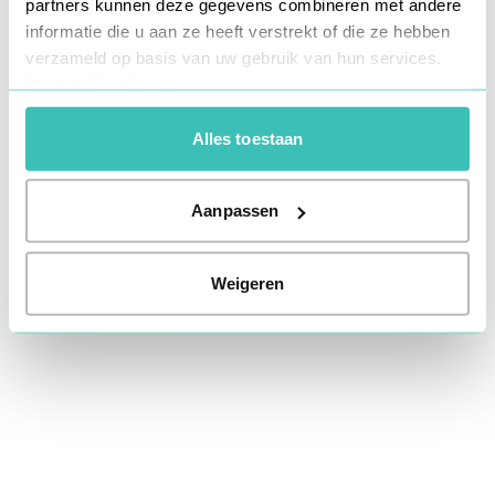
partners kunnen deze gegevens combineren met andere
information).
informatie die u aan ze heeft verstrekt of die ze hebben
verzameld op basis van uw gebruik van hun services.
Privacy Verklaring
Alles toestaan
Aanpassen
Weigeren