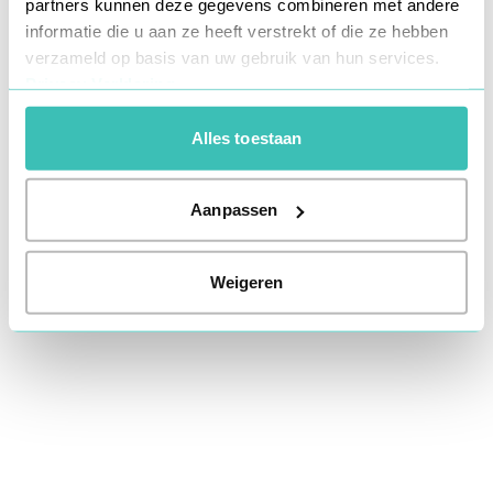
partners kunnen deze gegevens combineren met andere
information).
informatie die u aan ze heeft verstrekt of die ze hebben
verzameld op basis van uw gebruik van hun services.
Privacy Verklaring
Alles toestaan
Aanpassen
Weigeren