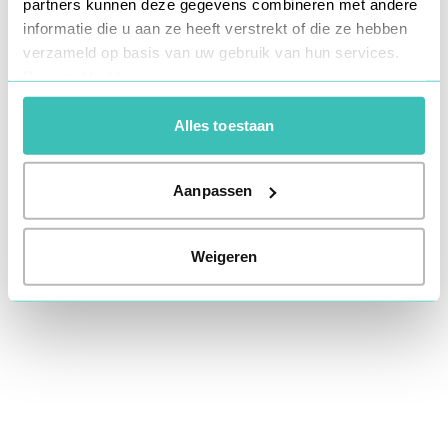
partners kunnen deze gegevens combineren met andere
information).
informatie die u aan ze heeft verstrekt of die ze hebben
verzameld op basis van uw gebruik van hun services.
Privacy Verklaring
Alles toestaan
Aanpassen
Weigeren