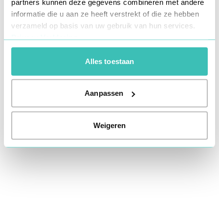
partners kunnen deze gegevens combineren met andere
information).
informatie die u aan ze heeft verstrekt of die ze hebben
verzameld op basis van uw gebruik van hun services.
Privacy Verklaring
Alles toestaan
Aanpassen
Weigeren